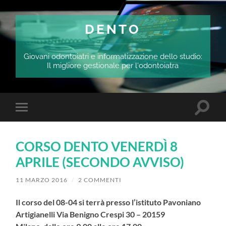
DENTO
Giovani odontoiatri e informatizzazione dello studio:
Il migliore gestionale per l'odontoiatra
Attiva/
Attiva/disattiva
il
il
campo
menu
di
sui
ricerca
CORSO DENTO VENERDÌ 8
dispositivi
mobili
APRILE (SECONDO AVVISO)
11 MARZO 2016
/
2 COMMENTI
Il corso del 08-04 si terrà presso
l’istituto Pavoniano
Artigianelli
Via Benigno Crespi 30 – 20159