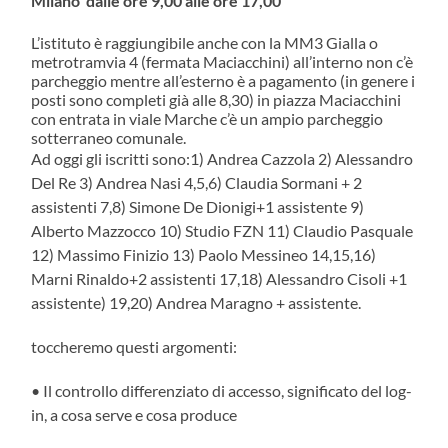
Milano dalle ore 9,00 alle ore 17,00
L’istituto è raggiungibile anche con la MM3 Gialla o
metrotramvia 4 (fermata Maciacchini) all’interno non c’è
parcheggio mentre all’esterno è a pagamento (in genere i
posti sono completi già alle 8,30) in piazza Maciacchini
con entrata in viale Marche c’è un ampio parcheggio
sotterraneo comunale.
Ad oggi gli iscritti sono:1) Andrea Cazzola 2) Alessandro
Del Re 3) Andrea Nasi 4,5,6) Claudia Sormani + 2
assistenti 7,8) Simone De Dionigi+1 assistente 9)
Alberto Mazzocco 10) Studio FZN 11) Claudio Pasquale
12) Massimo Finizio 13) Paolo Messineo 14,15,16)
Marni Rinaldo+2 assistenti 17,18) Alessandro Cisoli +1
assistente) 19,20) Andrea Maragno + assistente.
toccheremo questi argomenti:
• Il controllo differenziato di accesso, significato del log-
in, a cosa serve e cosa produce