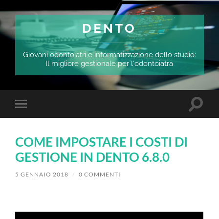
DENTO
Giovani odontoiatri e informatizzazione dello studio:
Il migliore gestionale per l'odontoiatra
Attiva/
Attiva/disattiva
il
il
campo
menu
di
sui
ricerca
COME IMPOSTARE I COSTI DI
dispositivi
mobili
GESTIONE IN DENTO 6.8.0
5 GENNAIO 2018
/
0 COMMENTI