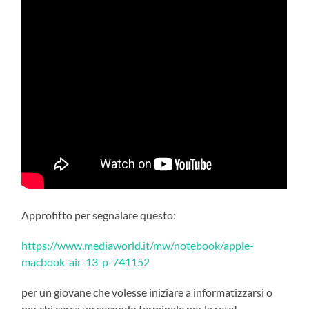
Approfitto per segnalare questo:
https://www.mediaworld.it/mw/notebook/apple-
macbook-air-13-p-741152
per un giovane che volesse iniziare a informatizzarsi o
per chi cerca un secondo terminale per la rete!