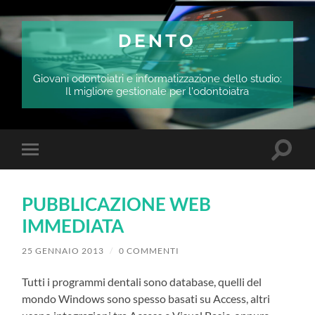
DENTO
Giovani odontoiatri e informatizzazione dello studio:
Il migliore gestionale per l'odontoiatra
Attiva/
Attiva/disattiva
il
il
campo
menu
di
sui
ricerca
PUBBLICAZIONE WEB
dispositivi
mobili
IMMEDIATA
25 GENNAIO 2013
/
0 COMMENTI
Tutti i programmi dentali sono database, quelli del
mondo Windows sono spesso basati su Access, altri