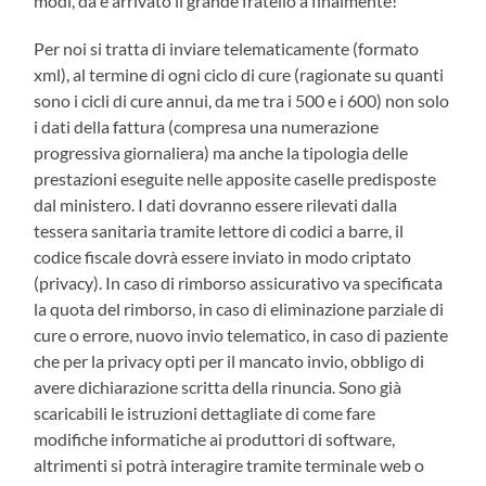
modi, da è arrivato il grande fratello a finalmente!
Per noi si tratta di inviare telematicamente (formato
xml), al termine di ogni ciclo di cure (ragionate su quanti
sono i cicli di cure annui, da me tra i 500 e i 600) non solo
i dati della fattura (compresa una numerazione
progressiva
giornaliera) ma anche la tipologia delle
prestazioni eseguite nelle apposite caselle predisposte
dal ministero.
I dati dovranno essere rilevati dalla
tessera sanitaria tramite lettore di codici a barre, il
codice fiscale dovrà essere inviato in modo criptato
(privacy). In caso di rimborso assicurativo va specificata
la quota del rimborso, in caso di eliminazione parziale di
cure o errore, nuovo invio telematico, in caso di paziente
che per la privacy opti per il mancato invio, obbligo di
avere dichiarazione scritta della rinuncia. Sono già
scaricabili le istruzioni dettagliate di come fare
modifiche informatiche ai produttori di software,
altrimenti si potrà interagire tramite terminale web o