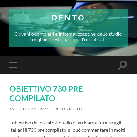
DENTO
Giovani odontoiatri e informatizzazione dello studio:
Il migliore gestionale per l'odontoiatra
Attiva/
Attiva/disattiva
il
il
campo
menu
di
sui
ricerca
OBIETTIVO 730 PRE
dispositivi
mobili
COMPILATO
15 SETTEMBRE 2015
/
3 COMMENTI
L’obiettivo dello stato è quello di arrivare a fornire agli
italiani il 730 pre compilato, si può commentare in molti