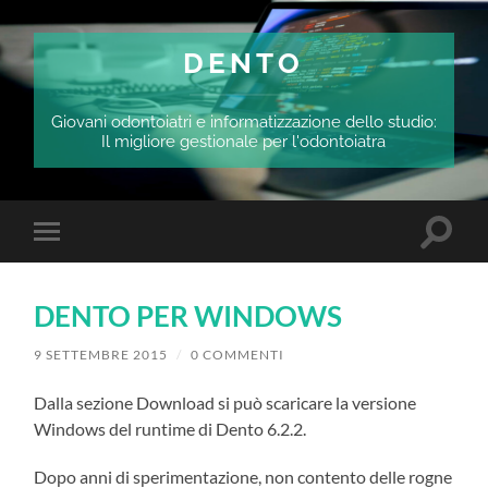
DENTO
Giovani odontoiatri e informatizzazione dello studio:
Il migliore gestionale per l'odontoiatra
Attiva/
Attiva/disattiva
il
il
campo
menu
di
sui
ricerca
DENTO PER WINDOWS
dispositivi
mobili
9 SETTEMBRE 2015
/
0 COMMENTI
Dalla sezione Download si può scaricare la versione
Windows del runtime di Dento 6.2.2.
Dopo anni di sperimentazione, non contento delle rogne