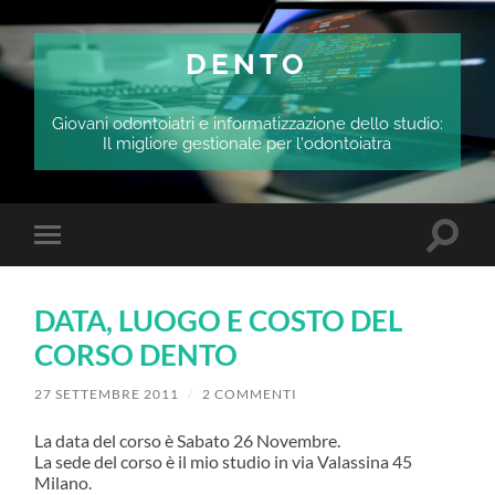
DENTO
Giovani odontoiatri e informatizzazione dello studio:
Il migliore gestionale per l'odontoiatra
Attiva/
Attiva/disattiva
il
il
campo
menu
di
sui
ricerca
DATA, LUOGO E COSTO DEL
dispositivi
mobili
CORSO DENTO
27 SETTEMBRE 2011
/
2 COMMENTI
La data del corso è Sabato 26 Novembre.
La sede del corso è il mio studio in via Valassina 45
Milano.