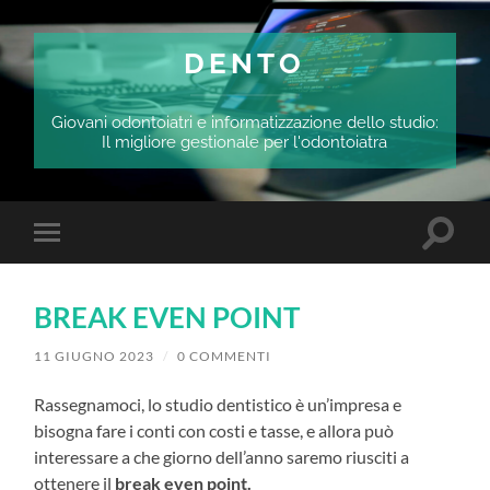
DENTO
Giovani odontoiatri e informatizzazione dello studio:
Il migliore gestionale per l'odontoiatra
Attiva/
Attiva/disattiva
il
il
campo
menu
di
sui
ricerca
BREAK EVEN POINT
dispositivi
mobili
11 GIUGNO 2023
/
0 COMMENTI
Rassegnamoci, lo studio dentistico è un’impresa e
bisogna fare i conti con costi e tasse, e allora può
interessare a che giorno dell’anno saremo riusciti a
ottenere il
break even point.