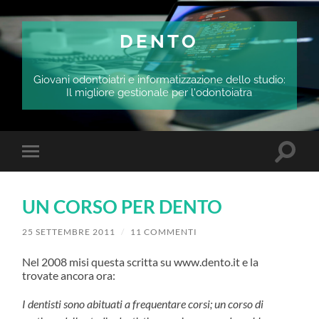
DENTO
Giovani odontoiatri e informatizzazione dello studio:
Il migliore gestionale per l'odontoiatra
Attiva/
Attiva/disattiva
il
il
campo
menu
di
sui
ricerca
UN CORSO PER DENTO
dispositivi
mobili
25 SETTEMBRE 2011
/
11 COMMENTI
Nel 2008 misi questa scritta su www.dento.it e la
trovate ancora ora:
I dentisti sono abituati a frequentare corsi; un corso di