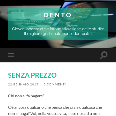
DENTO
Giovani odontoiatri e informatizzazione dello studio:
Il migliore gestionale per l'odontoiatra
Attiva/
Attiva/disattiva
il
il
campo
menu
di
sui
ricerca
SENZA PREZZO
dispositivi
mobili
22 GENNAIO 2015
/
3 COMMENTI
Chi non si fa pagare?
C’è ancora qualcuno che pensa che ci sia qualcosa che
non si paga? Voi, nella vostra vita, siete riusciti a non