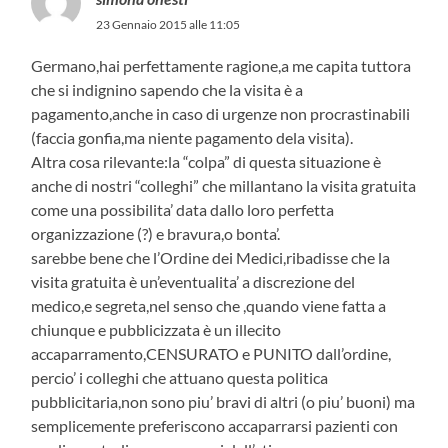
23 Gennaio 2015 alle 11:05
Germano,hai perfettamente ragione,a me capita tuttora
che si indignino sapendo che la visita è a
pagamento,anche in caso di urgenze non procrastinabili
(faccia gonfia,ma niente pagamento dela visita).
Altra cosa rilevante:la “colpa” di questa situazione è
anche di nostri “colleghi” che millantano la visita gratuita
come una possibilita’ data dallo loro perfetta
organizzazione (?) e bravura,o bonta’.
sarebbe bene che l’Ordine dei Medici,ribadisse che la
visita gratuita è un’eventualita’ a discrezione del
medico,e segreta,nel senso che ,quando viene fatta a
chiunque e pubblicizzata è un illecito
accaparramento,CENSURATO e PUNITO dall’ordine,
percio’ i colleghi che attuano questa politica
pubblicitaria,non sono piu’ bravi di altri (o piu’ buoni) ma
semplicemente preferiscono accaparrarsi pazienti con