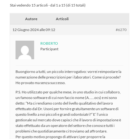
Stai vedendo 15 articoli - dal 1 a 15 (di 15 totali)
Autore
Articoli
12 Giugno 2024 alle 09:12
#6270
ROBERTO
Participant
Buongiorno a tutti, un piccolo interrogativo: vorrei reimpostare la
numerazione delle prescrizioni per i laboratori. Come si procede?
Ho provato ma senza successo.
P.S. Ho utilizzato per qualche mese, in uno studio in cui collaboro,
un famoso software di cui non faccio nome (A……ocs) e mi sono
detto: “Ma ci rendiamo conto del livello qualitativo del lavoro
effettuato dal Dr. Usoni per fornire gratuitamente un software di
questo livello a noi piccoli e grandi odontoiatri?” E’ l’unico
gestionale sul mercato dove capisci che il lavoro di impostazione è
stato effettuato da un operatore del settore che conosce tutti i
problemi che quotidianamente ci troviamo ad affrontare.
Per questo motivo propongo di attivarci per proporre la