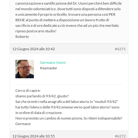
canonizzazione e santificazione del Dr. Usoni perchè è ben difficile
nel mondo odontoiatrico, dove tutti sono disposti a difendere solo
e unicamente il proprio orticello, trovare una persona così PER
BENE al punto di mettere a disposizione un lavoro frutto di
sacrificio e di ore dedicate a ciò invece che ad un più che meritato
riposo post orario studio!
Roberto
12 Giugno 2024 alle 10:42
#6271
Germano Usoni
Keymaster
Cerco di capire:
stiamo parlando di 93/42, giusto?
Sai che se entri nella anagrafica del laboratorio in “moduli 93/42”
hai tutto l’elenco delle 93/42 emesse verso quel laboratorio? sono
in ordine di data di creazione.
Non è previsto un cambio di numerazione, lo ritieni indispensabile?
Germano
12 Giugno 2024 alle 10:55
#6272