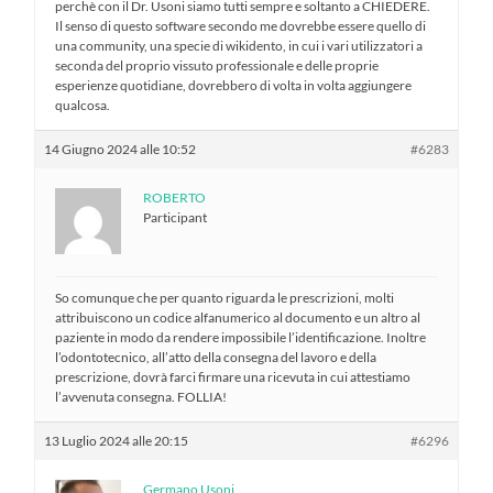
perchè con il Dr. Usoni siamo tutti sempre e soltanto a CHIEDERE.
Il senso di questo software secondo me dovrebbe essere quello di
una community, una specie di wikidento, in cui i vari utilizzatori a
seconda del proprio vissuto professionale e delle proprie
esperienze quotidiane, dovrebbero di volta in volta aggiungere
qualcosa.
14 Giugno 2024 alle 10:52
#6283
ROBERTO
Participant
So comunque che per quanto riguarda le prescrizioni, molti
attribuiscono un codice alfanumerico al documento e un altro al
paziente in modo da rendere impossibile l’identificazione. Inoltre
l’odontotecnico, all’atto della consegna del lavoro e della
prescrizione, dovrà farci firmare una ricevuta in cui attestiamo
l’avvenuta consegna. FOLLIA!
13 Luglio 2024 alle 20:15
#6296
Germano Usoni