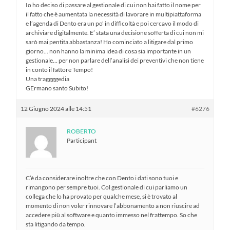
Io ho deciso di passare al gestionale di cui non hai fatto il nome per
il fatto che è aumentata la necessità di lavorare in multipiattaforma
e l’agenda di Dento era un po’ in difficoltà e poi cercavo il modo di
archiviare digitalmente. E’ stata una decisione sofferta di cui non mi
sarò mai pentita abbastanza! Ho cominciato a litigare dal primo
giorno… non hanno la minima idea di cosa sia importante in un
gestionale… per non parlare dell’analisi dei preventivi che non tiene
in conto il fattore Tempo!
Una traggggedia
GErmano santo Subito!
12 Giugno 2024 alle 14:51
#6276
ROBERTO
Participant
C’è da considerare inoltre che con Dento i dati sono tuoi e
rimangono per sempre tuoi. Col gestionale di cui parliamo un
collega che lo ha provato per qualche mese, si è trovato al
momento di non voler rinnovare l’abbonamento a non riuscire ad
accedere più al software e quanto immesso nel frattempo. So che
sta litigando da tempo.