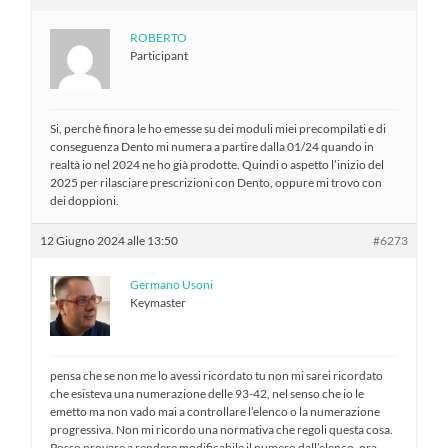
ROBERTO
Participant
Si, perchè finora le ho emesse su dei moduli miei precompilati e di
conseguenza Dento mi numera a partire dalla 01/24 quando in
realtà io nel 2024 ne ho già prodotte. Quindi o aspetto l’inizio del
2025 per rilasciare prescrizioni con Dento, oppure mi trovo con
dei doppioni.
12 Giugno 2024 alle 13:50
#6273
Germano Usoni
Keymaster
pensa che se non me lo avessi ricordato tu non mi sarei ricordato
che esisteva una numerazione delle 93-42, nel senso che io le
emetto ma non vado mai a controllare l’elenco o la numerazione
progressiva. Non mi ricordo una normativa che regoli questa cosa.
Posso provare a rendere modificabile il numero dall’elenco, ora