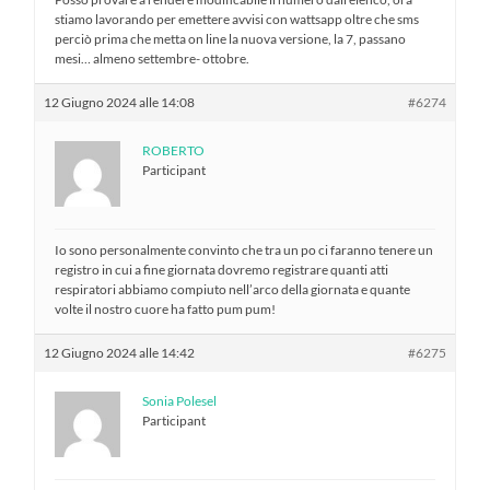
stiamo lavorando per emettere avvisi con wattsapp oltre che sms
perciò prima che metta on line la nuova versione, la 7, passano
mesi… almeno settembre- ottobre.
12 Giugno 2024 alle 14:08
#6274
ROBERTO
Participant
Io sono personalmente convinto che tra un po ci faranno tenere un
registro in cui a fine giornata dovremo registrare quanti atti
respiratori abbiamo compiuto nell’arco della giornata e quante
volte il nostro cuore ha fatto pum pum!
12 Giugno 2024 alle 14:42
#6275
Sonia Polesel
Participant