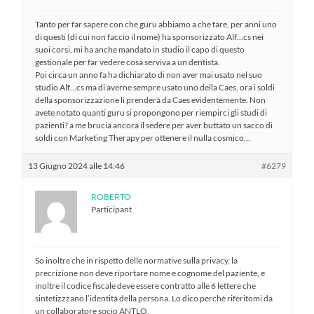
Tanto per far sapere con che guru abbiamo a che fare, per anni uno
di questi (di cui non faccio il nome) ha sponsorizzato Alf…cs nei
suoi corsi, mi ha anche mandato in studio il capo di questo
gestionale per far vedere cosa serviva a un dentista.
Poi circa un anno fa ha dichiarato di non aver mai usato nel suo
studio Alf…cs ma di averne sempre usato uno della Caes, ora i soldi
della sponsorizzazione li prenderà da Caes evidentemente. Non
avete notato quanti guru si propongono per riempirci gli studi di
pazienti? a me brucia ancora il sedere per aver buttato un sacco di
soldi con Marketing Therapy per ottenere il nulla cosmico…
13 Giugno 2024 alle 14:46
#6279
ROBERTO
Participant
So inoltre che in rispetto delle normative sulla privacy, la
precrizione non deve riportare nome e cognome del paziente, e
inoltre il codice fiscale deve essere contratto alle 6 lettere che
sintetizzzano l’identità della persona. Lo dico perchè riferitomi da
un collaboratore socio ANTLO.