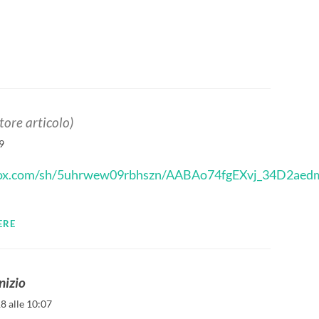
tore articolo)
9
box.com/sh/5uhrwew09rbhszn/AABAo74fgEXvj_34D2aed
ERE
nizio
8 alle 10:07