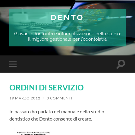
DENTO
Giovani odontoiatri e informatizzazione dello studio:
Il migliore gestionale per l'odontoiatra
Attiva/
Attiva/disattiva
il
il
campo
menu
di
sui
ricerca
ORDINI DI SERVIZIO
dispositivi
mobili
19 MARZO 2012
/
3 COMMENTI
In passato ho parlato del manuale dello studio
dentistico che Dento consente di creare.