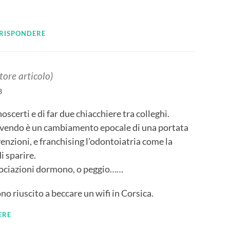
 RISPONDERE
tore articolo)
3
oscerti e di far due chiacchiere tra colleghi.
ivendo è un cambiamento epocale di una portata
enzioni, e franchising l’odontoiatria come la
i sparire.
ssociazioni dormono, o peggio……
o riuscito a beccare un wifi in Corsica.
ERE