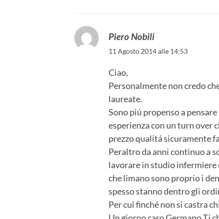
Piero Nobili
11 Agosto 2014 alle 14:53
Ciao,
Personalmente non credo che 
laureate.
Sono piú propenso a pensare c
esperienza con un turn over c
prezzo qualitá sicuramente fa
Peraltro da anni continuo a so
lavorare in studio infermiere 
che limano sono proprio i denti
spesso stanno dentro gli ordin
Per cui finché non si castra c
Un giorno caro Germano Ti ch