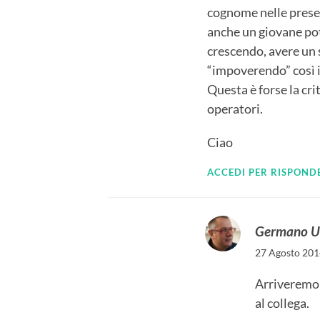
cognome nelle present
anche un giovane potr
crescendo, avere un 
“impoverendo” così i
Questa è forse la cri
operatori.
Ciao
ACCEDI PER RISPOND
Germano U
27 Agosto 2014
Arriveremo a
al collega.