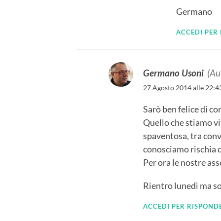
Germano
ACCEDI PER
Germano Usoni
(Au
27 Agosto 2014 alle 22:4
Sarò ben felice di con
Quello che stiamo v
spaventosa, tra conv
conosciamo rischia d
Per ora le nostre a
Rientro lunedì ma son
ACCEDI PER RISPOND