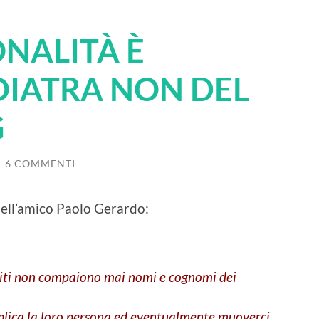
ONALITÀ È
OIATRA NON DEL
G
/
6 COMMENTI
dell’amico Paolo Gerardo:
 siti non compaiono mai nomi e cognomi dei
blica la loro persona ed eventualmente muoverci