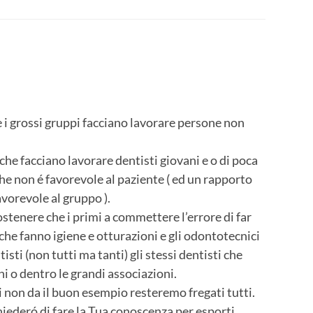
i grossi gruppi facciano lavorare persone non
he facciano lavorare dentisti giovani e o di poca
he non é favorevole al paziente ( ed un rapporto
vorevole al gruppo ).
stenere che i primi a commettere l’errore di far
che fanno igiene e otturazioni e gli odontotecnici
sti (non tutti ma tanti) gli stessi dentisti che
i o dentro le grandi associazioni.
hi non da il buon esempio resteremo fregati tutti.
iederó di fare la Tua conoscenza per esporti