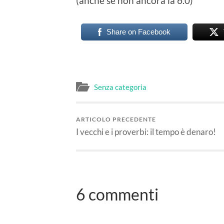
(anche se non ancora la 6.0)
Share on Facebook
Senza categoria
ARTICOLO PRECEDENTE
I vecchi e i proverbi: il tempo è denaro!
6 commenti