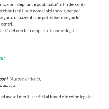
azioni, depliant e pubblicità? In fin dei conti
ebbe farsi il suo nome iniziando lì, per poi
seguito di pazienti che potrebbero seguirlo
 centri.
ticità del non far comparire il nome degli
ERE
soni
(Autore articolo)
 alle 22:45
d avere i meriti ascritti al brand e le colpe legate