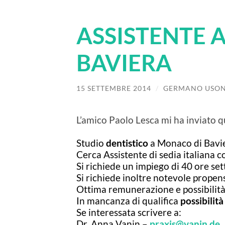
ASSISTENTE 
BAVIERA
15 SETTEMBRE 2014
/
GERMANO USON
L’amico Paolo Lesca mi ha inviato q
Studio
dentistico
a Monaco di Bavie
Cerca Assistente di sedia italiana
Si richiede un impiego di 40 ore set
Si richiede inoltre notevole propen
Ottima remunerazione e possibilità 
In mancanza di qualifica
possibilità
Se interessata scrivere a:
Dr. Anna Vanin –
praxis@vanin.de