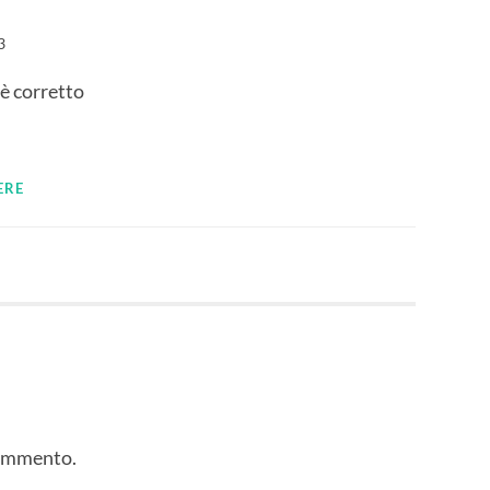
3
 è corretto
ERE
commento.