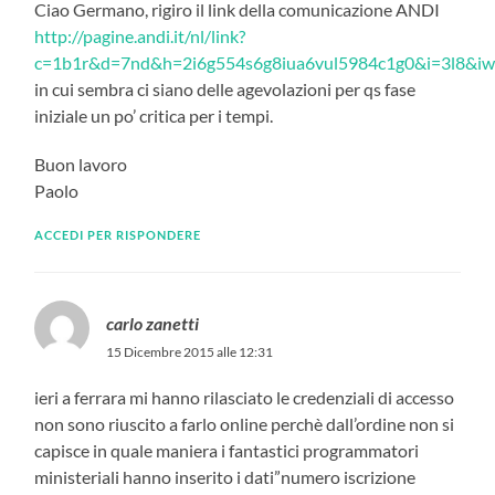
Ciao Germano, rigiro il link della comunicazione ANDI
http://pagine.andi.it/nl/link?
c=1b1r&d=7nd&h=2i6g554s6g8iua6vul5984c1g0&i=3l8&
in cui sembra ci siano delle agevolazioni per qs fase
iniziale un po’ critica per i tempi.
Buon lavoro
Paolo
ACCEDI PER RISPONDERE
carlo zanetti
15 Dicembre 2015 alle 12:31
ieri a ferrara mi hanno rilasciato le credenziali di accesso
non sono riuscito a farlo online perchè dall’ordine non si
capisce in quale maniera i fantastici programmatori
ministeriali hanno inserito i dati”numero iscrizione