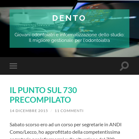
DENTO
Giovani odontoiatri e informatizzazione dello studio:
Il migliore gestionale per l'odontoiatra
Attiva/
Attiva/disattiva
il
il
campo
menu
di
sui
ricerca
IL PUNTO SUL 730
dispositivi
mobili
PRECOMPILATO
14 DICEMBRE 2015
/
11 COMMENTI
Sabato scorso ero ad un corso per segretarie in ANDI
Como/Lecco, ho approfittato della competentissima