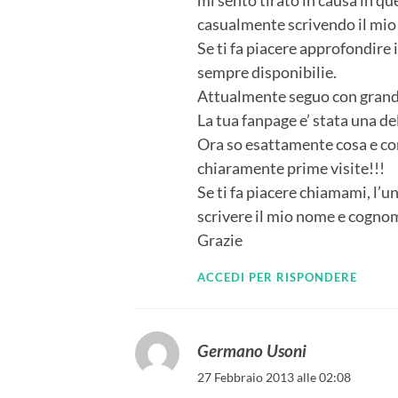
mi sento tirato in causa in qu
casualmente scrivendo il mi
Se ti fa piacere approfondire 
sempre disponibilie.
Attualmente seguo con grand
La tua fanpage e’ stata una de
Ora so esattamente cosa e co
chiaramente prime visite!!!
Se ti fa piacere chiamami, l’un
scrivere il mio nome e cognom
Grazie
ACCEDI PER RISPONDERE
Germano Usoni
27 Febbraio 2013 alle 02:08