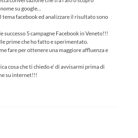
esta conversazione che tra l’altro scopro
o nome su google…
il tema facebook ed analizzare il risultato sono
e successo 5 campagne Facebook in Veneto!!!
lle prime che ho fatto e sperimentato.
me fare per ottenere una maggiore affluenza e
ica cosa che ti chiedo e’ di avvisarmi prima di
e su internet!!!