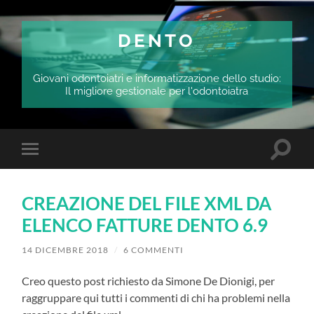
DENTO
Giovani odontoiatri e informatizzazione dello studio:
Il migliore gestionale per l'odontoiatra
Attiva/
Attiva/disattiva
il
il
campo
menu
di
sui
ricerca
CREAZIONE DEL FILE XML DA
dispositivi
mobili
ELENCO FATTURE DENTO 6.9
14 DICEMBRE 2018
/
6 COMMENTI
Creo questo post richiesto da Simone De Dionigi, per
raggruppare qui tutti i commenti di chi ha problemi nella