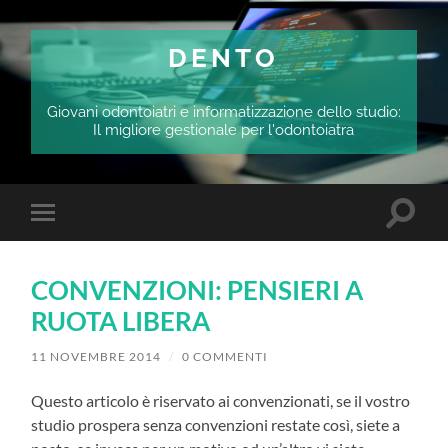
DENTO
Giovani odontoiatri e informatizzazione dello studio:
Il migliore gestionale per l'odontoiatra
Attiva/
Attiva/disattiva
il
il
campo
menu
di
sui
ricerca
CONVENZIONI: PENSIERI A
dispositivi
mobili
RUOTA LIBERA
11 NOVEMBRE 2014
/
0 COMMENTI
Questo articolo è riservato ai convenzionati, se il vostro
studio prospera senza convenzioni restate così, siete a