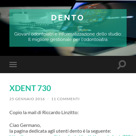
DENTO
Giovani odontoiatri e informatizzazione dello studio:
Il migliore gestionale per l'odontoiatra
Attiva/
Attiva/disattiva
il
il
campo
menu
di
sui
ricerca
XDENT 730
dispositivi
mobili
25 GENNAIO 2016
/
11 COMMENTI
Copio la mail di Riccardo Linzitto:
Ciao Germano,
la pagina dedicata agli utenti dento è la seguente: