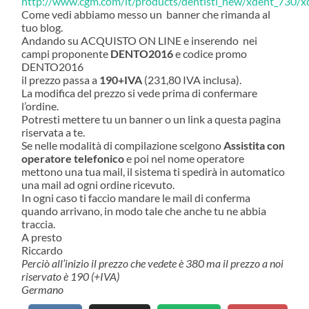
http://www.cgm.com/it/products/dentisti_new/xdent_730/xd
Come vedi abbiamo messo un banner che rimanda al
tuo blog.
Andando su ACQUISTO ON LINE e inserendo nei
campi proponente
DENTO2016
e codice promo
DENTO2016
il prezzo passa a
190+IVA
(231,80 IVA inclusa).
La modifica del prezzo si vede prima di confermare
l’ordine.
Potresti mettere tu un banner o un link a questa pagina
riservata a te.
Se nelle modalità di compilazione scelgono
Assistita con
operatore telefonico
e poi nel nome operatore
mettono una tua mail, il sistema ti spedirà in automatico
una mail ad ogni ordine ricevuto.
In ogni caso ti faccio mandare le mail di conferma
quando arrivano, in modo tale che anche tu ne abbia
traccia.
A presto
Riccardo
Perciò all’inizio il prezzo che vedete è 380 ma il prezzo a noi
riservato è 190 (+IVA)
Germano