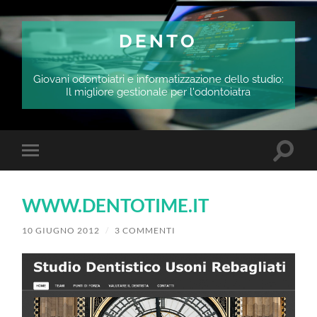
DENTO
Giovani odontoiatri e informatizzazione dello studio:
Il migliore gestionale per l'odontoiatra
Attiva/
Attiva/disattiva
il
il
campo
menu
di
sui
ricerca
WWW.DENTOTIME.IT
dispositivi
mobili
10 GIUGNO 2012
/
3 COMMENTI