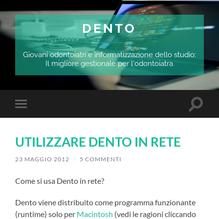
DENTO
Giovani odontoiatri e informatizzazione dello studio:
Il migliore gestionale per l'odontoiatra
Attiva/
Attiva/disattiva
il
il
campo
menu
di
sui
ricerca
UTILIZZARE DENTO IN RETE
dispositivi
mobili
23 MAGGIO 2012
/
5 COMMENTI
Come si usa Dento in rete?
Dento viene distribuito come programma funzionante
(runtime) solo per
Macintosh
(vedi le ragioni cliccando