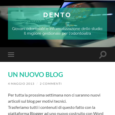
DENTO
Giovani odontoiatri e informatizzazione dello studio:
Il migliore gestionale per l'odontoiatra
Attiva/
Attiva/disattiva
il
il
campo
menu
di
sui
ricerca
UN NUOVO BLOG
dispositivi
mobili
4 MAGGIO 2013
/
2 COMMENTI
Per tutta la prossima settimana non ci saranno nuovi
articoli sul blog per motivi tecnici.
Trasferiamo tutti i contenuti di questo fatto con la
piattaforma Blogger ad uno nuovo costruito con Word