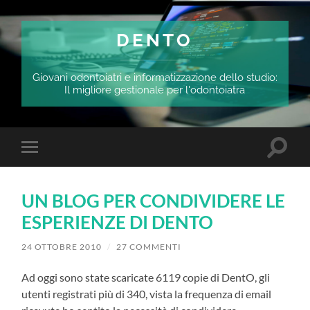
DENTO
Giovani odontoiatri e informatizzazione dello studio:
Il migliore gestionale per l'odontoiatra
Attiva/
Attiva/disattiva
il
il
campo
menu
di
sui
ricerca
UN BLOG PER CONDIVIDERE LE
dispositivi
mobili
ESPERIENZE DI DENTO
24 OTTOBRE 2010
/
27 COMMENTI
Ad oggi sono state scaricate 6119 copie di DentO, gli
utenti registrati più di 340, vista la frequenza di email