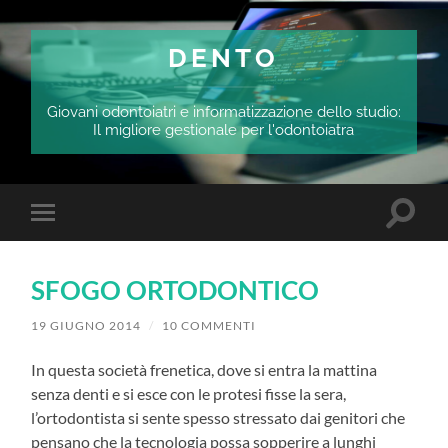
DENTO
Giovani odontoiatri e informatizzazione dello studio:
Il migliore gestionale per l'odontoiatra
Attiva/
Attiva/disattiva
il
il
campo
menu
di
sui
ricerca
SFOGO ORTODONTICO
dispositivi
mobili
19 GIUGNO 2014
/
10 COMMENTI
In questa società frenetica, dove si entra la mattina
senza denti e si esce con le protesi fisse la sera,
l’ortodontista si sente spesso stressato dai genitori che
pensano che la tecnologia possa sopperire a lunghi