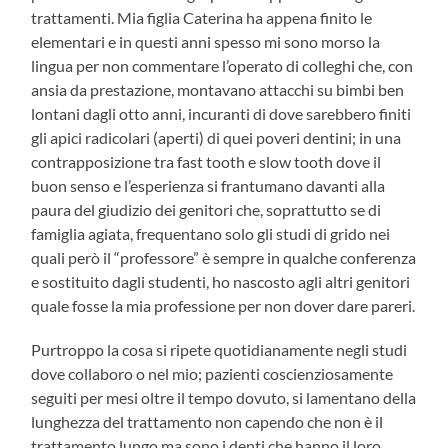
trattamenti. Mia figlia Caterina ha appena finito le
elementari e in questi anni spesso mi sono morso la
lingua per non commentare l’operato di colleghi che, con
ansia da prestazione, montavano attacchi su bimbi ben
lontani dagli otto anni, incuranti di dove sarebbero finiti
gli apici radicolari (aperti) di quei poveri dentini; in una
contrapposizione tra fast tooth e slow tooth dove il
buon senso e l’esperienza si frantumano davanti alla
paura del giudizio dei genitori che, soprattutto se di
famiglia agiata, frequentano solo gli studi di grido nei
quali però il “professore” è sempre in qualche conferenza
e sostituito dagli studenti, ho nascosto agli altri genitori
quale fosse la mia professione per non dover dare pareri.
Purtroppo la cosa si ripete quotidianamente negli studi
dove collaboro o nel mio; pazienti coscienziosamente
seguiti per mesi oltre il tempo dovuto, si lamentano della
lunghezza del trattamento non capendo che non è il
trattamento lungo ma sono i denti che hanno il loro