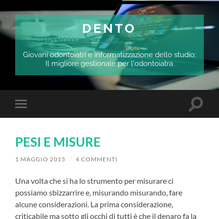
DENTO
Giovani odontoiatri e informatizzazione dello studio:
Il migliore gestionale per l'odontoiatra
Attiva/
Attiva/disattiva
il
il
campo
menu
di
sui
ricerca
PESI E MISURE
dispositivi
mobili
1 MAGGIO 2015
/
4 COMMENTI
Una volta che si ha lo strumento per misurare ci
possiamo sbizzarrire e, misurando misurando, fare
alcune considerazioni. La prima considerazione,
criticabile ma sotto gli occhi di tutti è che il denaro fa la