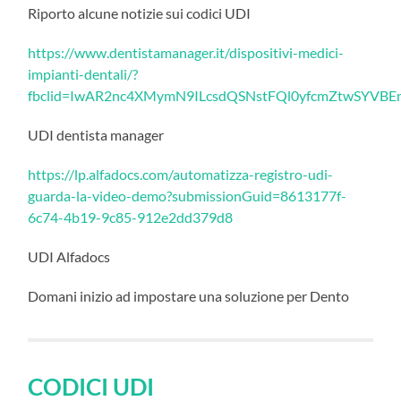
Riporto alcune notizie sui codici UDI
https://www.dentistamanager.it/dispositivi-medici-
impianti-dentali/?
fbclid=IwAR2nc4XMymN9ILcsdQSNstFQl0yfcmZtwSYV
UDI dentista manager
https://lp.alfadocs.com/automatizza-registro-udi-
guarda-la-video-demo?submissionGuid=8613177f-
6c74-4b19-9c85-912e2dd379d8
UDI Alfadocs
Domani inizio ad impostare una soluzione per Dento
CODICI UDI