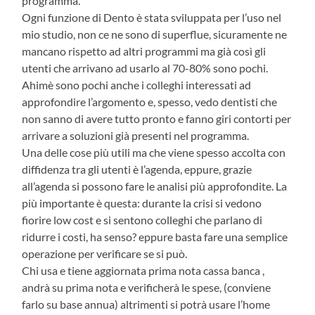
programma.
Ogni funzione di Dento è stata sviluppata per l’uso nel
mio studio, non ce ne sono di superflue, sicuramente ne
mancano rispetto ad altri programmi ma già così gli
utenti che arrivano ad usarlo al 70-80% sono pochi.
Ahimè sono pochi anche i colleghi interessati ad
approfondire l’argomento e, spesso, vedo dentisti che
non sanno di avere tutto pronto e fanno giri contorti per
arrivare a soluzioni già presenti nel programma.
Una delle cose più utili ma che viene spesso accolta con
diffidenza tra gli utenti è l’agenda, eppure, grazie
all’agenda si possono fare le analisi più approfondite. La
più importante è questa: durante la crisi si vedono
fiorire low cost e si sentono colleghi che parlano di
ridurre i costi, ha senso? eppure basta fare una semplice
operazione per verificare se si può.
Chi usa e tiene aggiornata prima nota cassa banca ,
andrà su prima nota e verificherà le spese, (conviene
farlo su base annua) altrimenti si potrà usare l’home