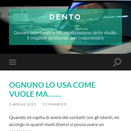
DENTO
Giovani odontoiatri e informatizzazione dello studio:
Il migliore gestionale per l'odontoiatra
Attiva/
Attiva/disattiva
il
il
campo
menu
di
sui
ricerca
OGNUNO LO USA COME
dispositivi
mobili
VUOLE MA…….
2 APRILE 2013
/
7 COMMENTI
Quando mi capita di avere dei contatti con gli utenti, mi
accorgo in quanti modi diversi si possa usare un