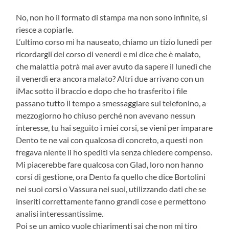
No, non ho il formato di stampa ma non sono infinite, si
riesce a copiarle.
L’ultimo corso mi ha nauseato, chiamo un tizio lunedì per
ricordargli del corso di venerdì e mi dice che è malato,
che malattia potrà mai aver avuto da sapere il lunedì che
il venerdì era ancora malato? Altri due arrivano con un
iMac sotto il braccio e dopo che ho trasferito i file
passano tutto il tempo a smessaggiare sul telefonino, a
mezzogiorno ho chiuso perché non avevano nessun
interesse, tu hai seguito i miei corsi, se vieni per imparare
Dento te ne vai con qualcosa di concreto, a questi non
fregava niente li ho spediti via senza chiedere compenso.
Mi piacerebbe fare qualcosa con Glad, loro non hanno
corsi di gestione, ora Dento fa quello che dice Bortolini
nei suoi corsi o Vassura nei suoi, utilizzando dati che se
inseriti correttamente fanno grandi cose e permettono
analisi interessantissime.
Poi se un amico vuole chiarimenti sai che non mi tiro