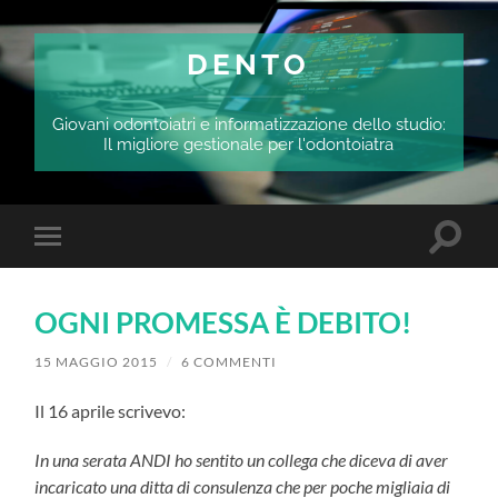
DENTO
Giovani odontoiatri e informatizzazione dello studio:
Il migliore gestionale per l'odontoiatra
Attiva/
Attiva/disattiva
il
il
campo
menu
di
sui
ricerca
OGNI PROMESSA È DEBITO!
dispositivi
mobili
15 MAGGIO 2015
/
6 COMMENTI
Il 16 aprile scrivevo:
In una serata ANDI ho sentito un collega che diceva di aver
incaricato una ditta di consulenza che per poche migliaia di