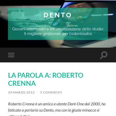
DENTO
Giovani odontoiatri e informatizzazione dello studio:
Il migliore gestionale per l'odontoiatra
Attiva/
Attiva/disattiva
il
il
campo
menu
di
sui
ricerca
LA PAROLA A: ROBERTO
dispositivi
mobili
CRENNA
29 MARZO 2012
/
5 COMMENTI
Roberto Crenna è un amico e utente Dent-One dal 2000, ho
faticato a portarlo su Dento, ma con le giuste minacce si