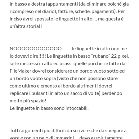
in basso a destra (appuntamenti (da eliminare poichè gia
ricompreso nel diario), fatture, schede, pagamenti). Per
inciso avrei spostato le linguette in alto … ma questa è
un’altra storia!!
NOOOOOOOOOOOO…….. le linguette in alto non me
lo dovevi dire!!!!! Le linguette in basso “rubano” 22 pixel,
se le mettessi in alto ed usassi quelle porcherie fatte da
FileMaker dovrei considerare un bordo vuoto sotto ed
un bordo vuoto sopra (visto che non possono stare
come ultimo elemento al bordo altrimenti dovrei
replicare i pulsanti in alto un sacco di volte) perdendo
molto più spazio!
Le linguette in basso sono intoccabili.
Tutti argomenti più difficili da scrivere che da spiegare a
voce e con un paio di immagini … devo assolutamente