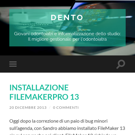
DENTO
Giovani odontoiatri e informatizzazione dello studio:
Il migliore gestionale per l'odontoiatra
Attiva/
Attiva/disattiva
il
il
campo
menu
di
sui
ricerca
INSTALLAZIONE
dispositivi
mobili
FILEMAKERPRO 13
20 DICEMBRE 2013
/
0 COMMENTI
Oggi dopo la correzione di un paio di bug minori
sull’agenda, con Sandro abbiamo installato FileMaker 13