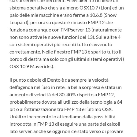
sia sul server che nei client. FileMaker 13 richiede un
sistema operativo che sia almeno OSX10.7 (Lion) ed un
paio delle mie macchine erano ferme a 10.6.8 (Snow
Leopard), per ora su queste è rimasto FMP 12 che
funziona comunque con FMPserver 13 (naturalmente
non sono attive le nuove funzioni del 13). Sulle altre 4
con sistemi operativi più recenti tutto è avvenuto
correttamente. Nelle finestre FMP13 è sparito tutto il
bordo di destra ma solo con gli ultimi sistemi operativi (
OSX 10.9 Mavericks).
Il punto debole di Dento è da sempre la velocità
dell’agenda nell’uso in rete, la bella sorpresa è stata un
aumento di velocità del 30-40% rispetto a FMP12,
probabilmente dovuta all’utilizzo della tecnologia a 64
bit o all’ottimizzazione tra FMP 13 e l’ultimo OSX.
Un’altro incremento lo attendiamo dalla possibilità
introdotta in FMP 13 di eseguire una parte dei calcoli
lato server, anche se oggi non c’è stato verso di provare