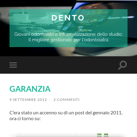
DENTO
Giovani odontoiatri e informatizzazione dello studio:
Il migliore gestionale per l'odontoiatra
Attiva/
Attiva/disattiva
il
il
campo
menu
di
sui
ricerca
GARANZIA
dispositivi
mobili
9 SETTEMBRE 2012
/
2 COMMENTI
C’era stato un accenno su di un post del gennaio 2011,
ora ci torno su: