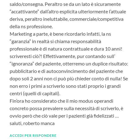
saldo/consegna. Peraltro se da un lato è sicuramente
“accattivante” dall’altro esplicita ulteriormente l’attuale
deriva, peraltro ineluttabile, commerciale/competitiva
della ns professione.
Marketing a parte, è bene ricordarlo infatti, la ns
“garanzia” in realtà si chiama responsabilità
professionale è di natura contrattuale e dura 10 anni!
scriveresti ciò?! Effettivamente, pur contando sull’
“ignoranza” del paziente, otterremo un duplice risultato:
pubblicitario e di autoconvincimento del paziente che
dopo soli 2 anni non ci può più chieder conto di nulla! Se
non erro i primi a scriverlo sono stati proprio i grandi
centri (quelli di capitali).
Fin’ora ho considerato che il mio modus operandi
concreto possa prevalere sulla necessità di scriverlo, è
ovvio però che ciò vale per i pazienti già fidelizzati …
saluti, roberto manca
ACCEDI PER RISPONDERE