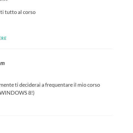
ti tutto al corso
ERE
om
lmente ti deciderai a frequentare il mio corso
on WINDOWS 8!)