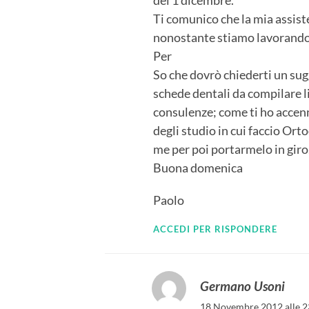
del 1 dicembre.
Ti comunico che la mia assist
nonostante stiamo lavorando a
Per
So che dovrò chiederti un sug
schede dentali da compilare l
consulenze; come ti ho accenn
degli studio in cui faccio Or
me per poi portarmelo in giro
Buona domenica
Paolo
ACCEDI PER RISPONDERE
Germano Usoni
18 Novembre 2012 alle 2