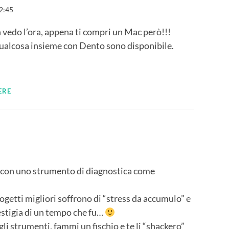
2:45
n vedo l’ora, appena ti compri un Mac però!!!
qualcosa insieme con Dento sono disponibile.
ERE
o con uno strumento di diagnostica come
ogetti migliori soffrono di “stress da accumulo” e
vestigia di un tempo che fu…
li strumenti, fammi un fischio e te li “shackero”