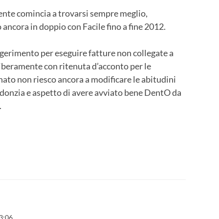
ente comincia a trovarsi sempre meglio,
ncora in doppio con Facile fino a fine 2012.
gerimento per eseguire fatture non collegate a
iberamente con ritenuta d’acconto per le
ato non riesco ancora a modificare le abitudini
todonzia e aspetto di avere avviato bene DentO da
.
3:06