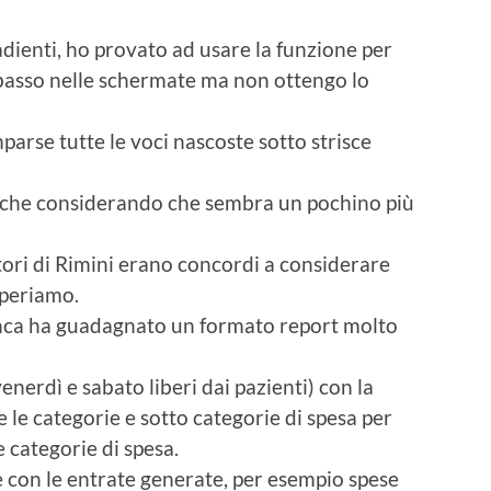
dienti, ho provato ad usare la funzione per
n basso nelle schermate ma non ottengo lo
mparse tutte le voci nascoste sotto strisce
anche considerando che sembra un pochino più
tori di Rimini erano concordi a considerare
speriamo.
nca ha guadagnato un formato report molto
enerdì e sabato liberi dai pazienti) con la
 le categorie e sotto categorie di spesa per
e categorie di spesa.
e con le entrate generate, per esempio spese