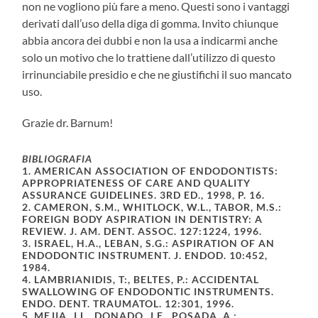
non ne vogliono più fare a meno. Questi sono i vantaggi
derivati dall’uso della diga di gomma. Invito chiunque
abbia ancora dei dubbi e non la usa a indicarmi anche
solo un motivo che lo trattiene dall’utilizzo di questo
irrinunciabile presidio e che ne giustifichi il suo mancato
uso.
Grazie dr. Barnum!
BIBLIOGRAFIA
1. AMERICAN ASSOCIATION OF ENDODONTISTS:
APPROPRIATENESS OF CARE AND QUALITY
ASSURANCE GUIDELINES. 3RD ED., 1998, P. 16.
2. CAMERON, S.M., WHITLOCK, W.L., TABOR, M.S.:
FOREIGN BODY ASPIRATION IN DENTISTRY: A
REVIEW. J. AM. DENT. ASSOC. 127:1224, 1996.
3. ISRAEL, H.A., LEBAN, S.G.: ASPIRATION OF AN
ENDODONTIC INSTRUMENT. J. ENDOD. 10:452,
1984.
4. LAMBRIANIDIS, T:, BELTES, P.: ACCIDENTAL
SWALLOWING OF ENDODONTIC INSTRUMENTS.
ENDO. DENT. TRAUMATOL. 12:301, 1996.
5. MEJIA, J.L., DONADO, J.E., POSADA, A.: