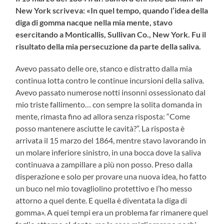
New York scriveva: «In quel tempo, quando l’idea della
diga di gomma nacque nella mia mente, stavo
esercitando a Monticallis, Sullivan Co., New York. Fu il
risultato della mia persecuzione da parte della saliva.
Avevo passato delle ore, stanco e distratto dalla mia
continua lotta contro le continue incursioni della saliva.
Avevo passato numerose notti insonni ossessionato dal
mio triste fallimento… con sempre la solita domanda in
mente, rimasta fino ad allora senza risposta: “Come
posso mantenere asciutte le cavità?”. La risposta è
arrivata il 15 marzo del 1864, mentre stavo lavorando in
un molare inferiore sinistro, in una bocca dove la saliva
continuava a zampillare a più non posso. Preso dalla
disperazione e solo per provare una nuova idea, ho fatto
un buco nel mio tovagliolino protettivo e l’ho messo
attorno a quel dente. E quella è diventata la diga di
gomma». A quei tempi era un problema far rimanere quel