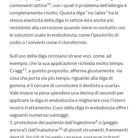
10
contenenti lattice
, con i quali il problema dell’allergia è
completamente risolto. Questa diga “no-latex” ha la
stessa elasticità della diga in lattice ed è anche più
resistente alla corrosione quando viene in contatto con
le soluzioni usate in endodonzia, come l’ipoclorito di
sodio o i solventi come il cloroformio.
Sull’uso della diga circolano strane voci, come, ad
esempio, che la sua applicazione richieda molto tempo.
11
Cragg
, a questo proposito, afferma giustamente: «la
cosa che porta via più tempo, riguardo alla diga di
gomma, è il cercare di convincere il dentista a usarla».
Vale invece la pena spendere una decina di secondi per
applicare la diga in endodonzia e migliorare così l’intero
nostro trattamento. L’uso della diga in endodonzia offre i
seguenti numerosi vantaggi:
6
1. protezione del paziente dall’ingestione
o (peggio
16
ancora!) dall’inalazione
di piccoli strumenti, frammenti
dentali, liquidi di lavaggio canalare, sostanze irritanti