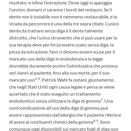
risultato; e infine l’estrazione. Dove oggi si appoggia
l’uncino, domani ci saranno i bordi del restauro. Se il
dente non è isolabile non è nemmeno restaurabile, e la
strada da percorrere è una della tre sopra citate. L’unico
dente da trattare senza diga è il dente talmente
distrutto, che l’unico strumento che si può usare per la
sua terapia deve per forza essere usato senza diga: la
pinza da estrazione. Non ci devono essere scuse per il
mancato uso della diga in endodonzia e la legge
dovrebbe duramente punire l’odontoiatra che provoca
seri danni al paziente, fino alla sua morte, per il suo
2-6
mancato uso
. Patrick Wahl fa notare, giustamente,
che negli Stati Uniti ogni causa legale è persa se viene
accertato che è stato eseguito un trattamento
7
endodontico senza utilizzare la diga di gomma
. Una
controindicazione all’uso della diga di gomma può
essere rappresentata dall’allergia che il paziente riferisce
8,9
di avere ai costituenti chimici della gomma
. Sono
comunque oggi disponibili sul mercato fogli di diga non