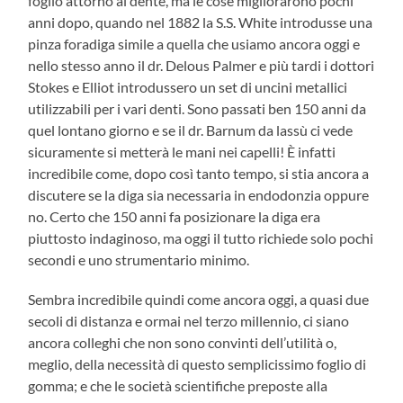
foglio attorno al dente, ma le cose migliorarono pochi
anni dopo, quando nel 1882 la S.S. White introdusse una
pinza foradiga simile a quella che usiamo ancora oggi e
nello stesso anno il dr. Delous Palmer e più tardi i dottori
Stokes e Elliot introdussero un set di uncini metallici
utilizzabili per i vari denti. Sono passati ben 150 anni da
quel lontano giorno e se il dr. Barnum da lassù ci vede
sicuramente si metterà le mani nei capelli! È infatti
incredibile come, dopo così tanto tempo, si stia ancora a
discutere se la diga sia necessaria in endodonzia oppure
no. Certo che 150 anni fa posizionare la diga era
piuttosto indaginoso, ma oggi il tutto richiede solo pochi
secondi e uno strumentario minimo.
Sembra incredibile quindi come ancora oggi, a quasi due
secoli di distanza e ormai nel terzo millennio, ci siano
ancora colleghi che non sono convinti dell’utilità o,
meglio, della necessità di questo semplicissimo foglio di
gomma; e che le società scientifiche preposte alla