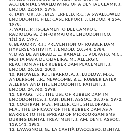
ACCIDENTAL SWALLOWING OF A DENTAL CLAMP. J.
ENDOD. 22:619, 1996.
6. TAINTOR, J.F., BIESTERFELD, R.C.: A SWALLOWED
ENDODONTIC FILE: CASE REPORT. J. ENDOD. 4:254,
1978.
7. WAHL, P.: ISOLAMENTO DEL CAMPO E
RADIOLOGIA. L’INFORMATORE ENDODONTICO.
1(1):19, 1997.
8. BEAUDRY, R.J.: PREVENTION OF RUBBER DAM
HYPERSENSITIVITY. J. ENDOD. 10:544, 1984.
9. DIAS DE ANDRADE, E., RANALI, J., VOLPATO, M.C.,
MOTTA MAIA DE OLIVEIRA, M.: ALLERGIC
REACTION AFTER RUBBER DAM PLACEMENT. J.
ENDOD. 26:182, 2000.
10. KNOWLES, K.I., IBARROLA, J., LUDLOW, M.O.,
ANDERSON, J.R., NEWCOMB, B.E.: RUBBER LATEX
ALLERGY AND THE ENDODONTIC PATIENT. J.
ENDOD. 24:760, 1998.
11. CRAGG, T.K.: THE USE OF RUBBER DAM IN
ENDODONTICS. J. CAN. DENT. ASSOC., 38:376, 1972.
12. COCHRAN, M.A., MILLER, C.H., SHELDRAKE,
M.A.: THE EFFICACY OF THE RUBBER DAM AS A
BARRIER TO THE SPREAD OF MICROORGANISMS
DURING DENTAL TREATMENT. J. AM. DENT. ASSOC.
119:141, 1981.
13. LAVAGNOLI, G.: LA CAVITÀ D’ACCESSO. DENTAL