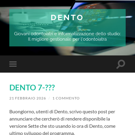
DENTO
Giovani odontoiatri e informatizzazione dello studio:
Il migliore gestionale per l'odontoiatra
Attiva/
Attiva/disattiva
il
il
campo
menu
di
sui
ricerca
DENTO 7-???
dispositivi
mobili
21 FEBBRAIO 2026
/
1 COMMENTO
Buongiorno, utenti di Dento, scrivo questo post per
annunciare che cercherò di rendere disponibile la
versione Sette che sto usando io ora di Dento, come
ultimo sviluppo del programma.