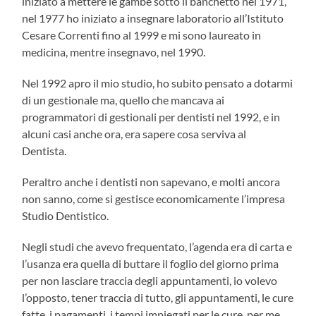
iniziato a mettere le gambe sotto il banchetto nel 1971,
nel 1977 ho iniziato a insegnare laboratorio all’Istituto
Cesare Correnti fino al 1999 e mi sono laureato in
medicina, mentre insegnavo, nel 1990.
Nel 1992 apro il mio studio, ho subito pensato a dotarmi
di un gestionale ma, quello che mancava ai
programmatori di gestionali per dentisti nel 1992, e in
alcuni casi anche ora, era sapere cosa serviva al
Dentista.
Peraltro anche i dentisti non sapevano, e molti ancora
non sanno, come si gestisce economicamente l’impresa
Studio Dentistico.
Negli studi che avevo frequentato, l’agenda era di carta e
l’usanza era quella di buttare il foglio del giorno prima
per non lasciare traccia degli appuntamenti, io volevo
l’opposto, tener traccia di tutto, gli appuntamenti, le cure
fatte, i pagamenti, i tempi impiegati per le cure, per me