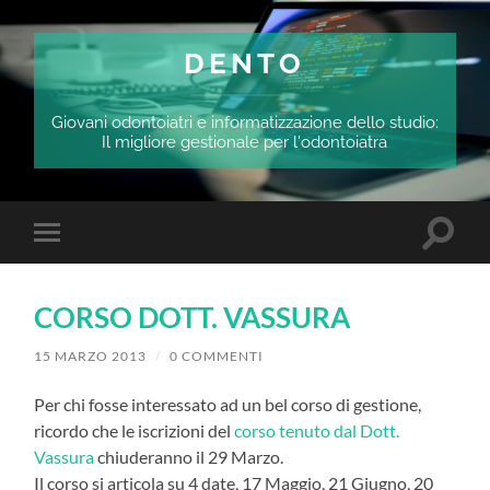
DENTO
Giovani odontoiatri e informatizzazione dello studio:
Il migliore gestionale per l'odontoiatra
Attiva/
Attiva/disattiva
il
il
campo
menu
di
sui
ricerca
CORSO DOTT. VASSURA
dispositivi
mobili
15 MARZO 2013
/
0 COMMENTI
Per chi fosse interessato ad un bel corso di gestione,
ricordo che le iscrizioni del
corso tenuto dal Dott.
Vassura
chiuderanno il 29 Marzo.
Il corso si articola su 4 date, 17 Maggio, 21 Giugno, 20