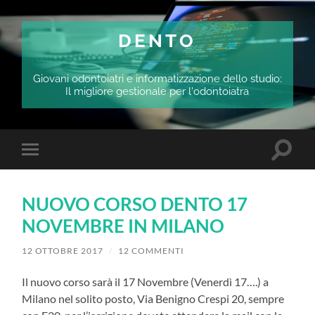
DENTO
Giovani odontoiatri e informatizzazione dello studio:
Il migliore gestionale per l'odontoiatra
Attiva/
Attiva/disattiva
il
il
campo
menu
di
sui
ricerca
NUOVO CORSO DENTO 17
dispositivi
mobili
NOVEMBRE IN MILANO
12 OTTOBRE 2017
/
12 COMMENTI
Il nuovo corso sarà il 17 Novembre (Venerdì 17….) a
Milano nel solito posto, Via Benigno Crespi 20, sempre