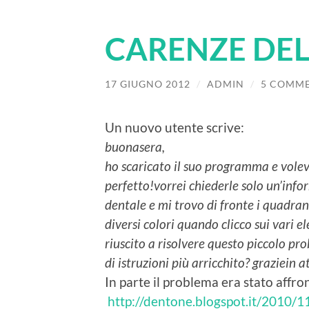
CARENZE DEL
17 GIUGNO 2012
/
ADMIN
/
5 COMME
Un nuovo utente scrive:
buonasera,
ho scaricato il suo programma e volev
perfetto!
vorrei chiederle solo un’inf
dentale e mi trovo di fronte i quadran
diversi colori quando clicco sui vari e
riuscito a risolvere questo piccolo pr
di istruzioni più arricchito? grazie
in a
In parte il problema era stato affro
http://dentone.blogspot.it/2010/1