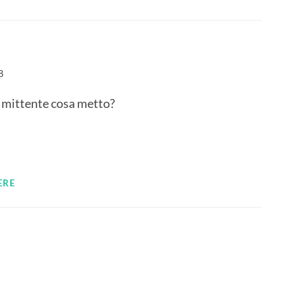
8
e mittente cosa metto?
ERE