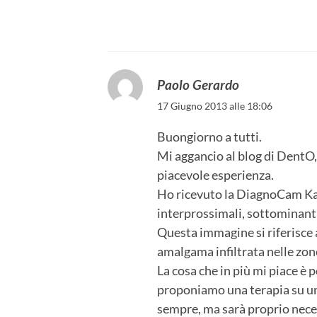
Paolo Gerardo
17 Giugno 2013 alle 18:06
Buongiorno a tutti.
Mi aggancio al blog di DentO
piacevole esperienza.
Ho ricevuto la DiagnoCam Kavo
interprossimali, sottominanti
Questa immagine si riferisce 
amalgama infiltrata nelle zone
La cosa che in più mi piace è p
proponiamo una terapia su un 
sempre, ma sarà proprio neces