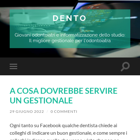
DENTO
Giovani odontoiatri e informatizzazione dello studio:
Il migliore gestionale per l'odontoiatra
Attiva/
Attiva/disattiva
il
il
campo
menu
di
sui
ricerca
A COSA DOVREBBE SERVIRE
dispositivi
mobili
UN GESTIONALE
29 GIUGNO 2022
/
0 COMMENTI
Ogni tanto su Facebook qualche dentista chiede ai
colleghi di indicare un buon gestionale, e come sempre i