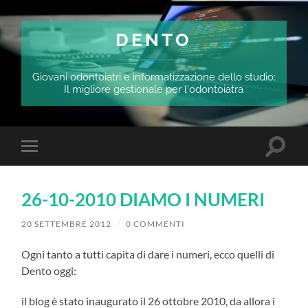
DENTO
Giovani odontoiatri e informatizzazione dello studio:
Il migliore gestionale per l'odontoiatra
Attiva/
Attiva/disattiva
il
il
campo
menu
di
sui
ricerca
26-10-2010 DIAMO I NUMERI
dispositivi
mobili
20 SETTEMBRE 2012
/
0 COMMENTI
Ogni tanto a tutti capita di dare i numeri, ecco quelli di
Dento oggi:
il blog è stato inaugurato il 26 ottobre 2010, da allora i