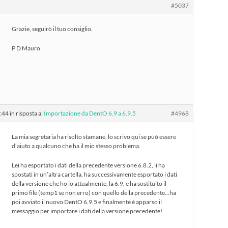
#5037
Grazie, seguirò il tuo consiglio.
P D Mauro
2:44
in risposta a:
Importazione da DentO 6.9 a 6.9.5
#4968
La mia segretaria ha risolto stamane, lo scrivo qui se può essere
d’aiuto a qualcuno che ha il mio stesso problema.
Lei ha esportato i dati della precedente versione 6.8.2, li ha
spostati in un’altra cartella, ha successivamente esportato i dati
della versione che ho io attualmente, la 6.9, e ha sostituito il
primo file (temp1 se non erro) con quello della precedente…ha
poi avviato il nuovo DentO 6.9.5 e finalmente è apparso il
messaggio per importare i dati della versione precedente!