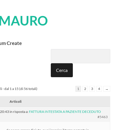
. MAURO
rum Create
 - dal 1 a 15 (di 56 totali)
1
2
3
4
→
Articoli
 20:43
in risposta a:
FATTURA INTESTATA A PAZIENTE DECEDUTO
#5463