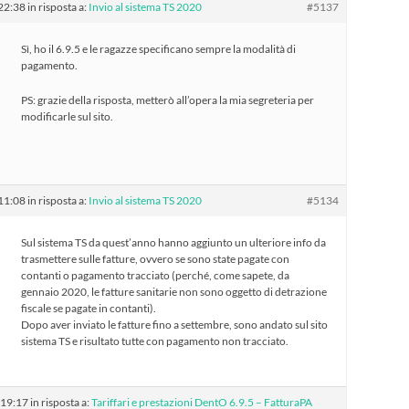
 22:38
in risposta a:
Invio al sistema TS 2020
#5137
Sì, ho il 6.9.5 e le ragazze specificano sempre la modalità di
pagamento.
PS: grazie della risposta, metterò all’opera la mia segreteria per
modificarle sul sito.
 11:08
in risposta a:
Invio al sistema TS 2020
#5134
Sul sistema TS da quest’anno hanno aggiunto un ulteriore info da
trasmettere sulle fatture, ovvero se sono state pagate con
contanti o pagamento tracciato (perché, come sapete, da
gennaio 2020, le fatture sanitarie non sono oggetto di detrazione
fiscale se pagate in contanti).
Dopo aver inviato le fatture fino a settembre, sono andato sul sito
sistema TS e risultato tutte con pagamento non tracciato.
 19:17
in risposta a:
Tariffari e prestazioni DentO 6.9.5 – FatturaPA