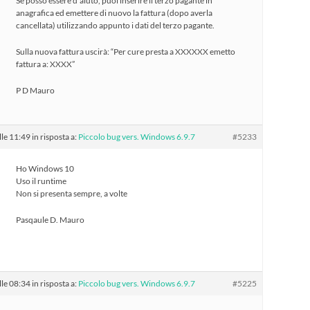
Se posso essere d’aiuto, puoi inserire il terzo pagante in
anagrafica ed emettere di nuovo la fattura (dopo averla
cancellata) utilizzando appunto i dati del terzo pagante.
Sulla nuova fattura uscirà: “Per cure presta a XXXXXX emetto
fattura a: XXXX”
P D Mauro
le 11:49
in risposta a:
Piccolo bug vers. Windows 6.9.7
#5233
Ho Windows 10
Uso il runtime
Non si presenta sempre, a volte
Pasqaule D. Mauro
le 08:34
in risposta a:
Piccolo bug vers. Windows 6.9.7
#5225