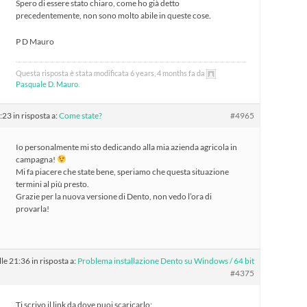
Spero di essere stato chiaro, come ho già detto
precedentemente, non sono molto abile in queste cose.
P D Mauro
Questa risposta è stata modificata 6 years, 4 months fa da
Pasquale D. Mauro
.
9:23
in risposta a:
Come state?
#4965
Io personalmente mi sto dedicando alla mia azienda agricola in
campagna!
Mi fa piacere che state bene, speriamo che questa situazione
termini al più presto.
Grazie per la nuova versione di Dento, non vedo l’ora di
provarla!
le 21:36
in risposta a:
Problema installazione Dento su Windows / 64 bit
#4375
Ti scrivo il link da dove puoi scaricarlo: