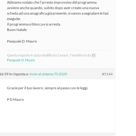
Abbiamo notato che l’arresto improvviso del programma
avviene anche quando, subito dopo aver creato una nuova
scheda ad una anagrafica già presente, si vanno a segnalare le fasi
eseguite.
Il programma si blocca e si arresta.
Buon Natale
Pasquale D. Mauro
Questa risposta è stata modificata 5 years, 7 months fa da
Pasquale D. Mauro
.
 16:59
in risposta a:
Invio al sistema TS 2020
#5144
Grazie per il tuo lavoro, sempre al passo con le leggi.
P D Mauro