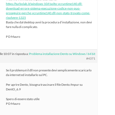
https://turbolab.it/windows-10/risolto-vcruntime140.dll-
download-errore-sistema-esecuzione-codice-non-puo-
proseguire-perche-vcruntime140.dll-non-stato-trovato-come-
risolvere-1325
Basta che dal desktop avvii la procedura d’installazione, non devi
fare nulla di complicato.
P D Mauro
le 10:07
in risposta a:
Problema installazione Dento su Windows / 64 bit
#4371
Se il problema è il dll non presente devi semplicemente scaricarlo
da internet ed installarlo sul PC.
Per aprire Dento, bisogna trascinare il file Dento.fmpur su
DentO_6.9
Spero di essere stato utile
P D Mauro