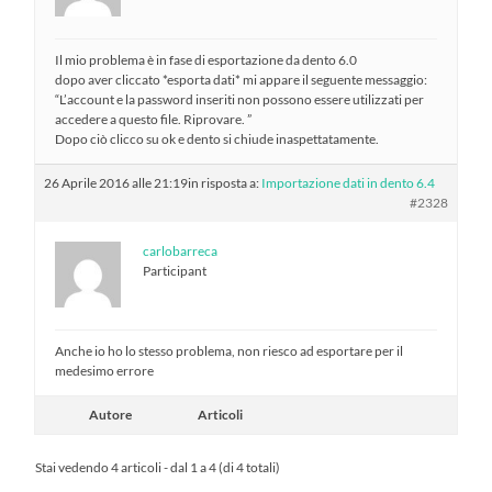
Il mio problema è in fase di esportazione da dento 6.0
dopo aver cliccato *esporta dati* mi appare il seguente messaggio:
“L’account e la password inseriti non possono essere utilizzati per
accedere a questo file. Riprovare. ”
Dopo ciò clicco su ok e dento si chiude inaspettatamente.
26 Aprile 2016 alle 21:19
in risposta a:
Importazione dati in dento 6.4
#2328
carlobarreca
Participant
Anche io ho lo stesso problema, non riesco ad esportare per il
medesimo errore
Autore
Articoli
Stai vedendo 4 articoli - dal 1 a 4 (di 4 totali)