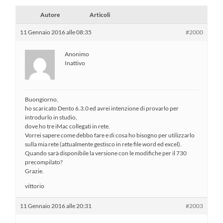
Autore
Articoli
11 Gennaio 2016 alle 08:35
#2000
Anonimo
Inattivo
Buongiorno,
ho scaricato Dento 6.3.0 ed avrei intenzione di provarlo per
introdurlo in studio,
dove ho tre iMac collegati in rete.
Vorrei sapere come debbo fare e di cosa ho bisogno per utilizzarlo
sulla mia rete (attualmente gestisco in rete file word ed excel).
Quando sarà disponibile la versione con le modifiche per il 730
precompilato?
Grazie.
vittorio
11 Gennaio 2016 alle 20:31
#2003