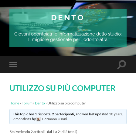
DENTO
Giovani odontoiatri e informatizzazione dello studio:
Il migliore gestionale per l'odontoiatra
Attiva/
Attiva/disattiva
il
il
campo
menu
di
sui
ricerca
UTILIZZO SU PIÙ COMPUTER
dispositivi
mobili
Home
›
Forum
›
Dento
›
Utilizzo su più computer
This topic has 1 risposta, 2 partecipanti, and was last updated
10 years,
7 months fa
by
Germano Usoni
.
Stai vedendo 2 articoli - dal 1 a 2 (di 2 totali)