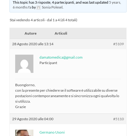
This topic has 3 risposte, 4 partecipanti, and was last updated
5 years,
6 months fa
by
Sonia Polesel
.
Stai vedendo 4 articoli - dal 1 a 4 (di 4 totali)
Autore
Articoli
28 Agosto 2020 alle 13:14
#5109
damatomedica@gmail.com
Participant
Buongiorno,
con la presente per chiedere se il software è utilizzabile su diverse
postazioni contemporaneamente e si sincronizza ogni qualvolta lo
si utilizza.
Grazie
29 Agosto 2020 alle 04:00
#5110
Germano Usoni