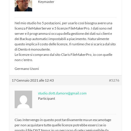
Keymaster
Nel mio studio ho 5 postazioni, per usarlo così bisogna avere una
licenza FileMakerServer e 5 licenze FileMakerPro. I dati sono nel
server e il programma si occupa della gestione dei dati sui client e
dei Backup automatici impostabili a piacimento. Naturalmente
questo implica il costo delle licenze, Il runtime che si scarica dal sito
di Dento è monoutente.
Le licenze si comprano dal sito Claris FileMakerPro, io con quelle
non c’entro.
Germano Usoni
17 Gennaio 2021 alle 12:43
#5276
studio.dott.damore@gmail.com
Participant
Ciao.Intervengo in questo post tardivamente ma un escamotage
per non acquistare tutte quelle licenze potrebbe esserci:se io
sposto il file DNT.fmpur in un percorso di rete raggiungibile da