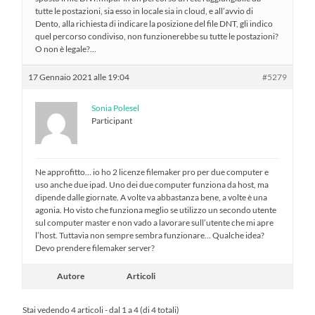
tutte le postazioni, sia esso in locale sia in cloud, e all’avvio di
Dento, alla richiesta di indicare la posizione del file DNT, gli indico
quel percorso condiviso, non funzionerebbe su tutte le postazioni?
O non è legale?…
17 Gennaio 2021 alle 19:04
#5279
Sonia Polesel
Participant
Ne approfitto… io ho 2 licenze filemaker pro per due computer e
uso anche due ipad. Uno dei due computer funziona da host, ma
dipende dalle giornate. A volte va abbastanza bene, a volte è una
agonia. Ho visto che funziona meglio se utilizzo un secondo utente
sul computer master e non vado a lavorare sull’utente che mi apre
l’host. Tuttavia non sempre sembra funzionare… Qualche idea?
Devo prendere filemaker server?
Autore
Articoli
Stai vedendo 4 articoli - dal 1 a 4 (di 4 totali)