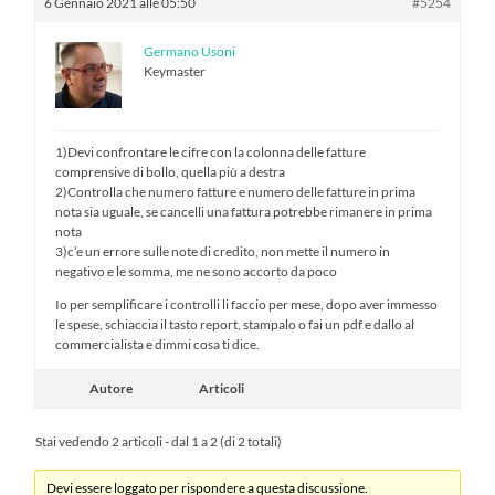
6 Gennaio 2021 alle 05:50
#5254
Germano Usoni
Keymaster
1)Devi confrontare le cifre con la colonna delle fatture
comprensive di bollo, quella più a destra
2)Controlla che numero fatture e numero delle fatture in prima
nota sia uguale, se cancelli una fattura potrebbe rimanere in prima
nota
3)c’e un errore sulle note di credito, non mette il numero in
negativo e le somma, me ne sono accorto da poco
Io per semplificare i controlli li faccio per mese, dopo aver immesso
le spese, schiaccia il tasto report, stampalo o fai un pdf e dallo al
commercialista e dimmi cosa ti dice.
Autore
Articoli
Stai vedendo 2 articoli - dal 1 a 2 (di 2 totali)
Devi essere loggato per rispondere a questa discussione.