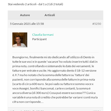
Stai vedendo 2 articoli - dal 1 a 2 (di 2 totali)
Autore
Articoli
5 Gennaio 2021 alle 15:58
#5250
Claudia Sormani
Participant
Buongiorno, finalmente mi sto dedicando all’utilizzo di Dento in
tutte le sue voci e in queste ‘vacanze’ ho voluto inserire tutti i dati in
prima nota, controllando e sistemando le date dei versamenti, le
fatture per entrate e uscite. Ho aggiornato dento il 18-12 versione
6.9.7 ma ho notato che la somma delle fatture su ‘fatture’ dei
pazienti, non corrisponde alla somma delle fatture in prima-nota
(scarto di circa 600 euro. Se poi vado su fatture e sommo voce x
voce Assegni, bonifici bancomat, carte e contanti, la somma è
ancora diversa (di 300 euro) Cosa può essere successo??? L’unica
variabile è una nota di credito che potrebbe far variare i conti ma la
cifra non corrisponde….