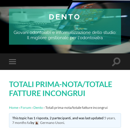
DENTO
Giovani odontoiatri e informatizzazione dello studio:
Il migliore gestionale per l'odontoiatra
Attiva/
Attiva/disattiva
il
il
campo
menu
di
sui
ricerca
TOTALI PRIMA-NOTA/TOTALE
dispositivi
mobili
FATTURE INCONGRUI
Home
›
Forum
›
Dento
›
Totali prima-nota/totale fatture incongrui
This topic has 1 risposta, 2 partecipanti, and was last updated
5 years,
7 months fa
by
Germano Usoni
.