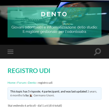
DENTO
Giovani odontoiatri e informatizzazione dello studio:
Il migliore gestionale per l'odontoiatra
Attiva/
Attiva/disattiva
il
il
campo
menu
di
sui
ricerca
REGISTRO UDI
dispositivi
mobili
Home
›
Forum
›
Dento
›
registro udi
This topic has 5 risposte, 4 partecipanti, and was last updated
2 years,
6 months fa
by
Germano Usoni
.
Stai vedendo 6 articoli - dal 1 a 6 (di 6 totali)