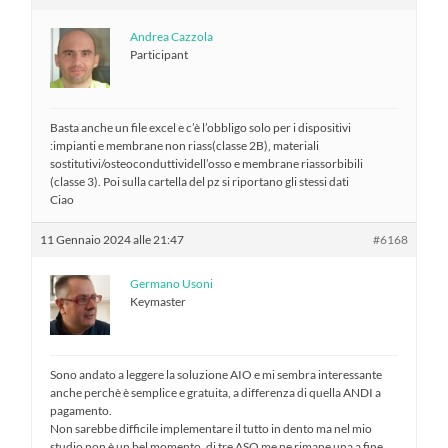
Andrea Cazzola
Participant
Basta anche un file excel e c’è l’obbligo solo per i dispositivi
:impianti e membrane non riass(classe 2B), materiali
sostitutivi/osteoconduttividell’osso e membrane riassorbibili
(classe 3). Poi sulla cartella del pz si riportano gli stessi dati
Ciao
11 Gennaio 2024 alle 21:47
#6168
Germano Usoni
Keymaster
Sono andato a leggere la soluzione AIO e mi sembra interessante
anche perchè è semplice e gratuita, a differenza di quella ANDI a
pagamento.
Non sarebbe difficile implementare il tutto in dento ma nel mio
studio non è un bel momento, di tre ASO me ne rimane una a fine