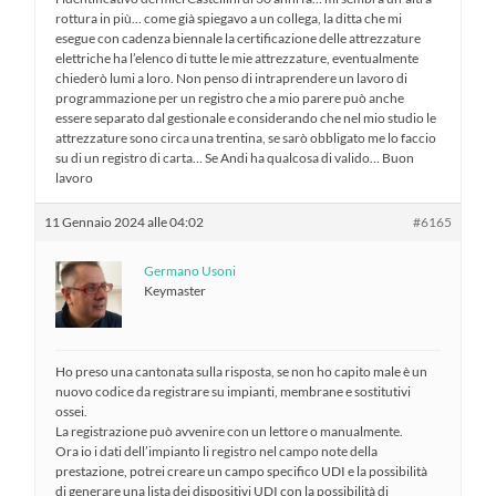
rottura in più… come già spiegavo a un collega, la ditta che mi
esegue con cadenza biennale la certificazione delle attrezzature
elettriche ha l’elenco di tutte le mie attrezzature, eventualmente
chiederò lumi a loro. Non penso di intraprendere un lavoro di
programmazione per un registro che a mio parere può anche
essere separato dal gestionale e considerando che nel mio studio le
attrezzature sono circa una trentina, se sarò obbligato me lo faccio
su di un registro di carta… Se Andi ha qualcosa di valido… Buon
lavoro
11 Gennaio 2024 alle 04:02
#6165
Germano Usoni
Keymaster
Ho preso una cantonata sulla risposta, se non ho capito male è un
nuovo codice da registrare su impianti, membrane e sostitutivi
ossei.
La registrazione può avvenire con un lettore o manualmente.
Ora io i dati dell’impianto li registro nel campo note della
prestazione, potrei creare un campo specifico UDI e la possibilità
di generare una lista dei dispositivi UDI con la possibilità di