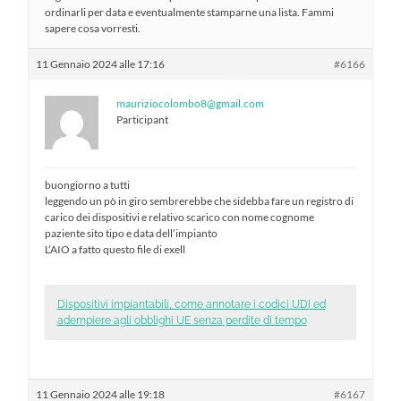
ordinarli per data e eventualmente stamparne una lista. Fammi
sapere cosa vorresti.
11 Gennaio 2024 alle 17:16
#6166
mauriziocolombo8@gmail.com
Participant
buongiorno a tutti
leggendo un pò in giro sembrerebbe che sidebba fare un registro di
carico dei dispositivi e relativo scarico con nome cognome
paziente sito tipo e data dell’impianto
L’AIO a fatto questo file di exell
Dispositivi impiantabili, come annotare i codici UDI ed
adempiere agli obblighi UE senza perdite di tempo
11 Gennaio 2024 alle 19:18
#6167