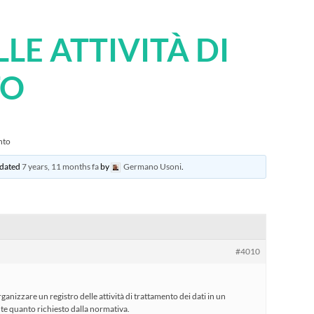
LE ATTIVITÀ DI
TO
ento
updated
7 years, 11 months fa
by
Germano Usoni
.
#4010
nizzare un registro delle attività di trattamento dei dati in un
te quanto richiesto dalla normativa.