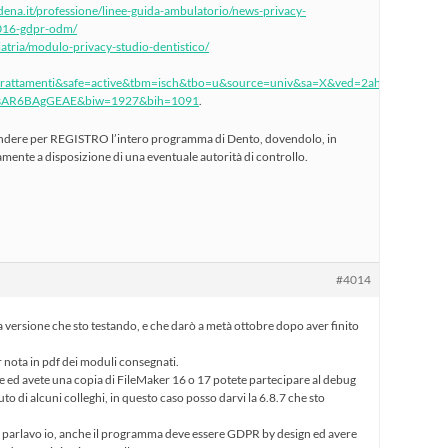
na.it/professione/linee-guida-ambulatorio/news-privacy-
016-gdpr-odm/
iatria/modulo-privacy-studio-dentistico/
+trattamenti&safe=active&tbm=isch&tbo=u&source=univ&sa=X&ved=2ahUKEwjLiM-
AR6BAgGEAE&biw=1927&bih=1091
.
endere per REGISTRO l’intero programma di Dento, dovendolo, in
ente a disposizione di una eventuale autorità di controllo.
#4014
a versione che sto testando, e che darò a metà ottobre dopo aver finito
 nota in pdf dei moduli consegnati.
e ed avete una copia di FileMaker 16 o 17 potete partecipare al debug
to di alcuni colleghi, in questo caso posso darvi la 6.8.7 che sto
e parlavo io, anche il programma deve essere GDPR by design ed avere