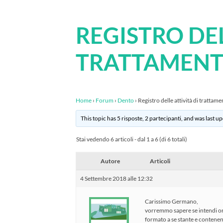
REGISTRO DEL
TRATTAMEN
Home
›
Forum
›
Dento
›
Registro delle attività di trattam
This topic has 5 risposte, 2 partecipanti, and was last 
Stai vedendo 6 articoli - dal 1 a 6 (di 6 totali)
Autore
Articoli
4 Settembre 2018 alle 12:32
Carissimo Germano,
vorremmo sapere se intendi orga
formato a se stante e contenen