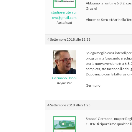
Abbiamo la runtime 6.8.2: cos
Grazie!
studioseruterran
ova@gmail.com
Vincenzo Serù e Marinella Te
Participant
4 Settembre 2018 alle 13:33
Spiega meglio cosa intendi per re
programma fa quando si schiacc
ora la nuova versione è la 6.8.
completa, sto facendo il debug
Dopo inizio con la fatturazion
Germano Usoni
Keymaster
Germano
4 Settembre 2018 alle 21:25
Scusaci Germano, ma per Regis
GDPR: ti riportiamo qualche li