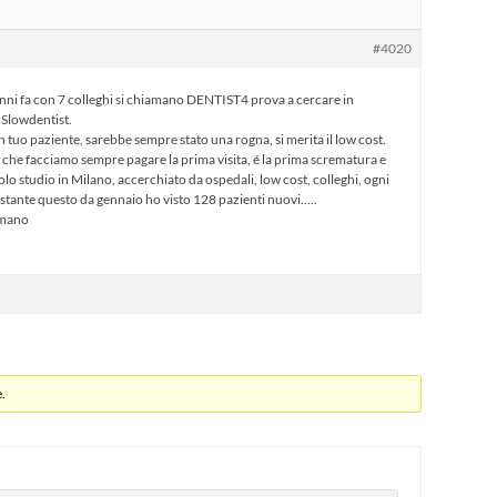
#4020
anni fa con 7 colleghi si chiamano DENTIST4 prova a cercare in
n Slowdentist.
 tuo paziente, sarebbe sempre stato una rogna, si merita il low cost.
i che facciamo sempre pagare la prima visita, é la prima scrematura e
lo studio in Milano, accerchiato da ospedali, low cost, colleghi, ogni
tante questo da gennaio ho visto 128 pazienti nuovi…..
rmano
.