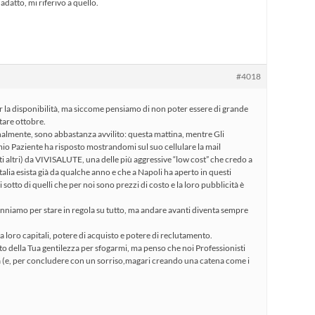
adatto, mi riferivo a quello.
#4018
 la disponibilità, ma siccome pensiamo di non poter essere di grande
tare ottobre.
almente, sono abbastanza avvilito: questa mattina, mentre Gli
o Paziente ha risposto mostrandomi sul suo cellulare la mail
anti altri) da VIVISALUTE, una delle più aggressive “low cost” che credo a
alia esista già da qualche anno e che a Napoli ha aperto in questi
i sotto di quelli che per noi sono prezzi di costo e la loro pubblicità è
fanniamo per stare in regola su tutto, ma andare avanti diventa sempre
a loro capitali, potere di acquisto e potere di reclutamento.
 della Tua gentilezza per sfogarmi, ma penso che noi Professionisti
(e, per concludere con un sorriso,magari creando una catena come i