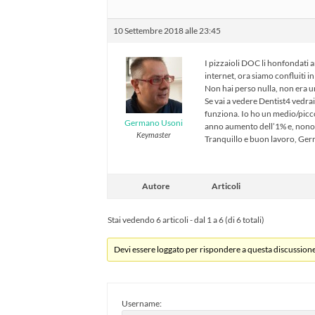
10 Settembre 2018 alle 23:45
I pizzaioli DOC li honfondati 
internet, ora siamo confluiti i
Non hai perso nulla, non era un
Se vai a vedere Dentist4 vedra
funziona. Io ho un medio/picco
Germano Usoni
anno aumento dell’1% e, nonos
Keymaster
Tranquillo e buon lavoro, Ge
Autore
Articoli
Stai vedendo 6 articoli - dal 1 a 6 (di 6 totali)
Devi essere loggato per rispondere a questa discussione
Username: