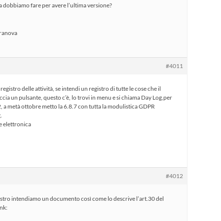
a dobbiamo fare per avere l’ultima versione?
rranova
#4011
gistro delle attività, se intendi un registro di tutte le cose che il
ia un pulsante, questo c’è, lo trovi in menu e si chiama Day Log,per
2, a metà ottobre metto la 6.8.7 con tutta la modulistica GDPR
.
e elettronica
#4012
tro intendiamo un documento così come lo descrive l’art.30 del
nk: