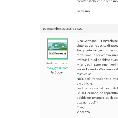
caratteristiche che lo rendano 
Germano
10 Settembre 2018 alle 14:23
Ciao Germano, Ti ringrazio per
aiuto, abbiamo deciso di aspet
Per quanto mi riguarda person
formulavo un preventivo, un mi
inviatagli (a Lui e a chissà qu
studioseruterran
Milano ed in genere nel Nord It
ova@gmail.com
giorni. Le sue tariffe vanno al d
Participant
massiccia!
Noi Liberi Professionisti ci af
più difficile.
Le cliniche low cost hanno dall
Scusa Germano, ho approfittato
dobbiamo inventarci qualcosa 
pizzaioli doc??)
Ciao,
Vincenzo