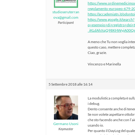
https://www.ordinemedicimode
regolamento-europeo-679-2
studioseruterran
https://accademiatn.it/odonto
ova@gmail.com
https://www.google.it/search?
Participant
q=esempio+di+registro+dei
_iKLdAhXqQ98KHWyjA00Qs
A meno che Tu non voglia int
questo caso, mettere completam
Ciao, grazie.
Vincenzo e Marinella
5 Settembre 2018 alle 16:14
La modulistica completa è sull
i debug.
Dento consente anche di tener
Se non volete aspettare ottobr
che sto facendo anche con l’aiu
Germano Usoni
usando io.
Keymaster
Per quanto il DayLog del qual