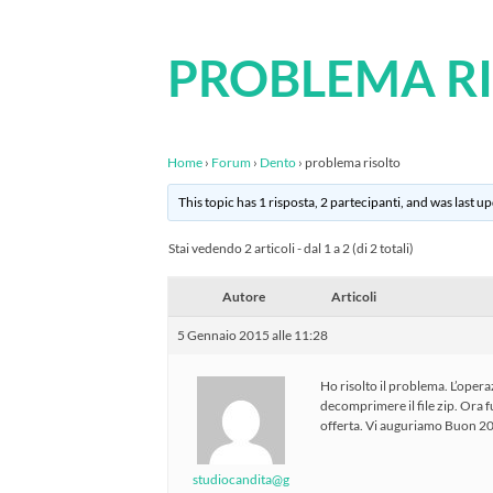
PROBLEMA R
Home
›
Forum
›
Dento
›
problema risolto
This topic has 1 risposta, 2 partecipanti, and was last 
Stai vedendo 2 articoli - dal 1 a 2 (di 2 totali)
Autore
Articoli
5 Gennaio 2015 alle 11:28
Ho risolto il problema. L’opera
decomprimere il file zip. Ora 
offerta. Vi auguriamo Buon 201
studiocandita@g