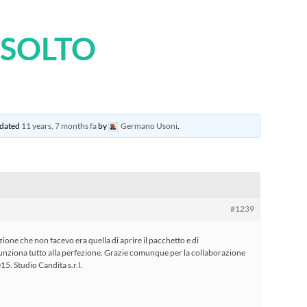
ISOLTO
updated
11 years, 7 months fa
by
Germano Usoni
.
#1239
zione che non facevo era quella di aprire il pacchetto e di
funziona tutto alla perfezione. Grazie comunque per la collaborazione
5. Studio Candita s.r.l.