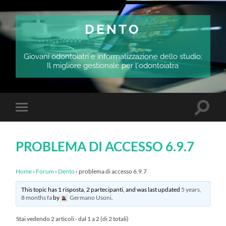
DENTO
Giovani odontoiatri e informatizzazione dello studio:
Il migliore gestionale per l'odontoiatra
Attiva/
Attiva/disattiva
il
il
campo
menu
di
sui
ricerca
PROBLEMA DI ACCESSO 6.9.7
dispositivi
mobili
Home
›
Forum
›
Dento
›
problema di accesso 6.9.7
This topic has 1 risposta, 2 partecipanti, and was last updated
5 years,
8 months fa
by
Germano Usoni
.
Stai vedendo 2 articoli - dal 1 a 2 (di 2 totali)